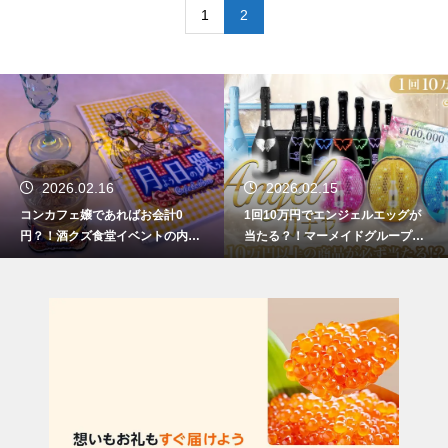
1
2
2026.02.16
2026.02.15
コンカフェ嬢であればお会計0
1回10万円でエンジェルエッグが
円？！酒クズ食堂イベントの内容
当たる？！マーメイドグループコ
がやばすぎる件について
ンカフェでエンジェルガチャイベ
ント好評開催中