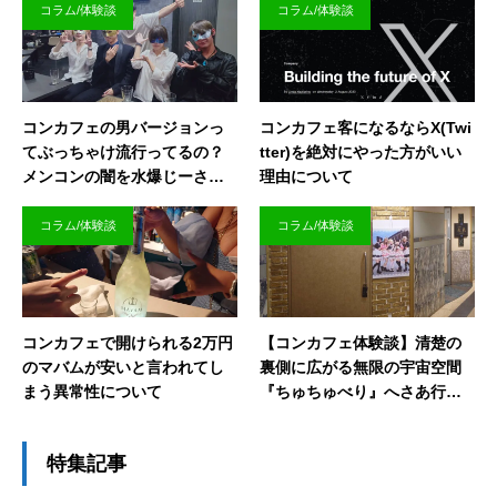
コラム/体験談
コラム/体験談
コンカフェの男バージョンっ
コンカフェ客になるならX(Twi
てぶっちゃけ流行ってるの？
tter)を絶対にやった方がいい
メンコンの闇を水爆じーさん
理由について
が暴いてみた
コラム/体験談
コラム/体験談
コンカフェで開けられる2万円
【コンカフェ体験談】清楚の
のマバムが安いと言われてし
裏側に広がる無限の宇宙空間
まう異常性について
『ちゅちゅべり』へさあ行く
ぞ！
特集記事