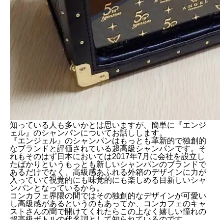
知っている人も多いかとは思いますが、簡単に『エンジ
ェル』のシャンパンについてお話しします。
『エンジェル』のシャンパンはもっとも革新的で独創的
なブランドと評価されている超高級シャンパンです。そ
れもそのはず日本においては2017年7月に会社を設立し
たばかりというもっとも新しいシャンパンのブランドで
あるだけでなく、高級感あふれる外箱のデザインに力が
入っていて視覚的にも味覚的にも楽しめる目新しいシャ
ンパンとなっているから。
コンカフェ界隈の間ではその独創的なデザインが可愛い
し高級感があるというのもあってか、コンカフェのキャ
ストさんの間で開けてくれたらこの上なく嬉しい憧れの
超高級ボトルの代名詞として知られているのです。