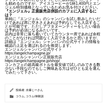
も頼めるのですが、アイスコーヒーが1杯1,400円とエン
ジェル特別価格となっているためお気を付けください。
『エンジェル』正規販売店併設のカフェに入店するに
は？
単純に『エンジェル』のシャンパンを試し飲みしたいだ
けであれば席に空きさえあれば予約なしでも入店するこ
とが可能です。ただしアフタヌーンティーをしたい場合
は予約が必須になるみたいです。
店内は非常に落ち着いていてカウンター席であれば余程
のことがなければ問題なく入店できるかと思いますが、
詳細は『エンジェル』シャンパンの公式サイトの情報を
確認の上足を運ばれるのを推奨します。
エンジェルシャンパン公式サイト
https://angelchampagne.jp/
エンジェルシャンパン正規販売店
https://angelchampagne.jp/shop/
コンカフェの超高級ボトルを最安値で試しのみできる数
少ない手段なのでもしご興味ある方はぜひとも足を運ん
でみたって下さい。
投稿者:
水爆じーさん
コラム
,
コラム/体験談