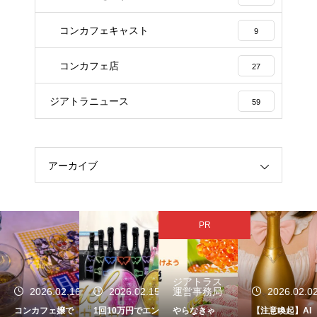
コンカフェキャスト
9
コンカフェ店
27
ジアトラニュース
59
アーカイブ
PR
ジアトラス
6
2026.02.15
運営事務局
2026.02.02
2026.01.2
1回10万円でエン
やらなきゃ
【注意喚起】AI
保護中: コンカフ