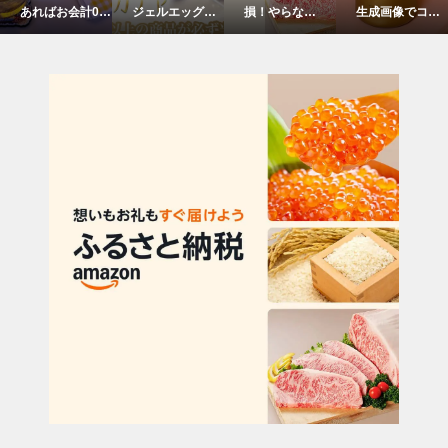
ジェルエッグが
損！やらない
生成画像でコン
ェの太客でも入
当たる？！マー
意味がない！
カフェ営業下さ
手できない？！
メイドグループ
Amazonでで
い投稿している
エンジェルから
コンカフェでエ
きるふるさと
人に注意してく
のクリスマスギ
ンジェルガチャ
納税
ださい
フトの入手方法
イベント好評開
について
催中