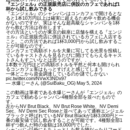
『エンジェル』の正規販売店に併設のカフェであれば1
杯から試し飲みできる
『エンジェル』のシャンパンはコンカフェで開けるとな
ると1本10万円以上は確実に超えるため中々飲める機会
がないのですが、実はそんな超高級なシャンパンを1杯
から飲む方法は存在します。
その方法というのが東京の銀座に店舗を構える『エンジ
ェル』の正規販売店に併設されているカフェに入店する
こと。この方法であれば1杯3,000円から試し飲みするこ
とが可能なのです。
コンカフェで高額ボトルを大量に写してる光景を投稿し
ているキャストさんを見るたびに開けてもらえるキャス
トさんもすごいなとは思うのですが、、、
1本数十万円ほどの高額ボトルを平然と何本も開けられ
るコンカフェ客はもっとすげえと感じてしまう
一体どこから資金調達しているのか謎でしかない
pic.twitter.com/NVwX3NDx97
— 水爆じーさん (@SuiBaku_OG)
May 5, 2024
この動画は筆者である水爆じーさんが『エンジェル』の
カフェで頼めるシャンパン4種類全部を並べたもので
す。
左からNV Brut Black、NV Brut Rose White、NV Demi
Sec、NV Demi Sec Roseと並べてあって通称エンジェル
ブラックと呼ばれているNV Brut Blackが1杯3,000円と一
番の最安値で試し飲みすることが可能です。4種類全部1
杯ずつ飲んだ時の金額は18,000円でした。
シャンパン以外にもちょっとした飲み物だったりフード