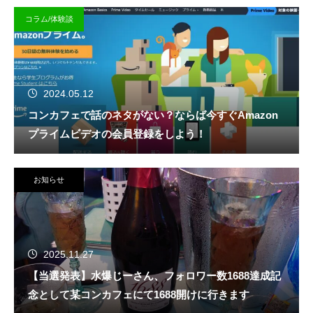
コラム/体験談
2024.05.12
コンカフェで話のネタがない？ならば今すぐAmazon
プライムビデオの会員登録をしよう！
お知らせ
2025.11.27
【当選発表】水爆じーさん、フォロワー数1688達成記
念として某コンカフェにて1688開けに行きます