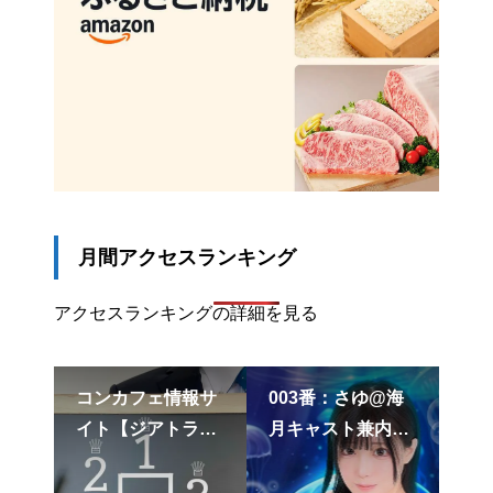
月間アクセスランキング
アクセスランキングの詳細を見る
PR
テス
コンカフェ情報サ
003番：さゆ@海
 1
イト【ジアトラ
月キャスト兼内勤
Ba
ェ
ス】アクセスラン
｜コンカフェキャ
て
行中
キング
スト紹介
水爆
ん