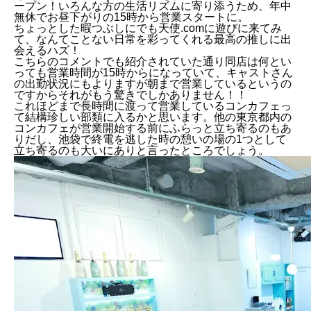
ープン！いろんな方の生活リズムに寄り添うため、年中
無休でお昼下がりの15時から営業スタートに。
ちょっとした暇つぶしにでも天使.comに遊びに来てみ
て、なんてことない日常を彩ってくれる最高の推しに出
会えるハズ！
こちらのコメントでも紹介されていた通り同店は何とい
っても営業時間が15時からになっていて、キャストさん
の出勤状況にもよりますが朝まで営業しているというの
ですからそれがもう驚きでしかありません！！
これほどまで長時間に渡って営業しているコンカフェっ
て結構珍しい部類に入るかと思います。他の東京都内の
コンカフェが営業開始する前にふらっと立ち寄るのもあ
りだし、池袋で終電を逃した時の憩いの場の1つとして
立ち寄るのも大いにありと言ったところでしょう。