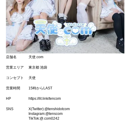
店舗名
天使.com
営業エリア
東京都 池袋
コンセプト
天使
営業時間
15時からLAST
HP
https://lit.link/tencom
SNS
X(Twitter):
@tenshidotcom
Instagram:
@tenscom
TikTok:
@.com0242