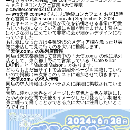
☁️なぎちゃん
@Nagi_tencom
#コンカフェ
#コンカフェ
キャスト
#コンカフェ営業
#天使界隈
pic.twitter.com/edZ1tZEe2h
— ʚ♥ɞ天使.comʚ♥ɞてんこむ/池袋コンカフェ🔆 お昼15時
から営業🔆 (@tenscom_concafe)
September 8, 2024
またキャストさんの制服が天使を彷彿させる非常に可愛
らしいものになっている点にも目が離せません！背中に
は小さな羽も生えていて非常に芸が細かいデザインにな
っていました！
もし気になった方は各種SNSのメディア欄を漁ったり実
際に来店して見に行くのを大いに推奨します。
『天使.com』の系列店情報
同店は東京都池袋にて営業中の『天使.com』の他に系列
店として、東京都上野にて営業している『Cafe＆Bar
LAPIN』と『MaidollMaison』があります。
どちらもまだ当サイトで店舗紹介ページを掲載していな
いので掲載出来次第このリストに追加させて頂きます。
『天使.com』の求人情報
同店の求人情報はポケパラさんに詳細に掲載されていま
す。
青空に浮かぶ天界をイメージした空色と白色を基調にし
たゆめかわ空間で天使をイメージした可愛らしい制服を
身に纏って働くことができる点に大いに注目したいとこ
ろですね！