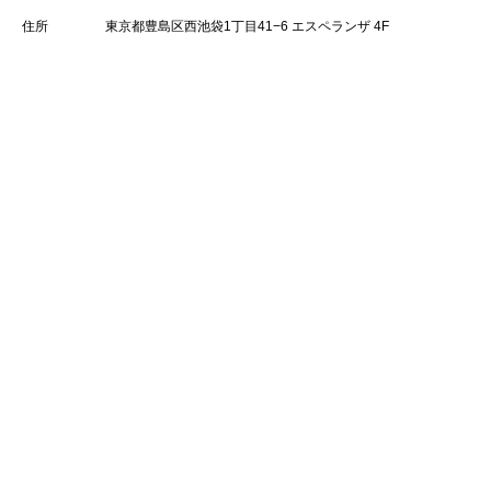
住所
東京都豊島区西池袋1丁目41−6 エスペランザ 4F