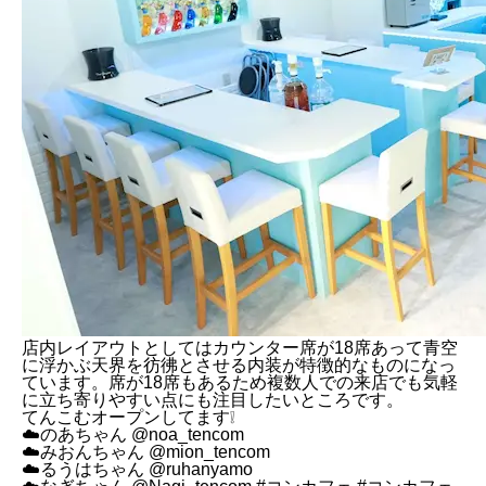
店内レイアウトとしてはカウンター席が18席あって青空
に浮かぶ天界を彷彿とさせる内装が特徴的なものになっ
ています。席が18席もあるため複数人での来店でも気軽
に立ち寄りやすい点にも注目したいところです。
てんこむオープンしてます❕
☁️のあちゃん
@noa_tencom
☁️みおんちゃん
@mion_tencom
☁️るうはちゃん
@ruhanyamo