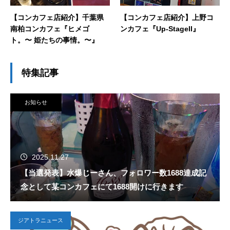
【コンカフェ店紹介】千葉県
【コンカフェ店紹介】上野コ
南柏コンカフェ『ヒメゴ
ンカフェ『Up-StageII』
ト。〜 姫たちの事情。〜』
特集記事
お知らせ
2025.11.27
【当選発表】水爆じーさん、フォロワー数1688達成記
念として某コンカフェにて1688開けに行きます
ジアトラニュース