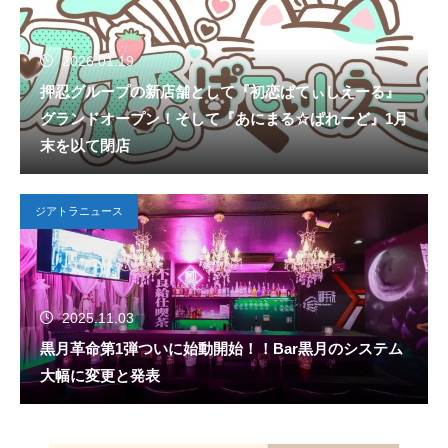
2026.01.19
押忍グループの新店舗として『初恋ぱてぃしえーる』
グランドオープン！そして『あにまる☆ぱれーど』1月
末を以て閉店
ジアトラニュース
2025.11.03
黒月革命第1弾ついに始動開始！！Bar黒月のシステム
大幅に変更と発表