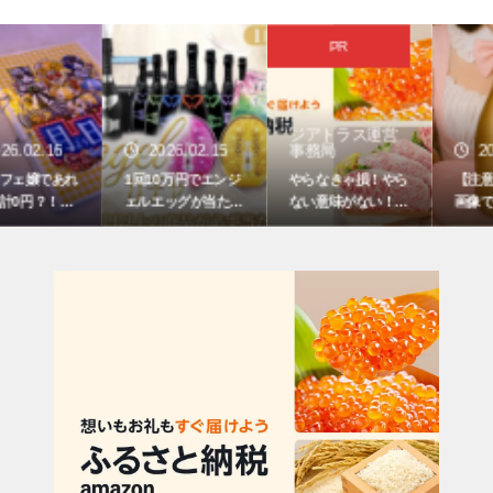
PR
ジアトラス運営
2026.02.15
事務局
2026.02.02
1回10万円でエンジ
やらなきゃ損！やら
【注意喚起】AI生成
ェルエッグが当た
ない意味がない！A
画像でコンカフェ営
る？！マーメイドグ
mazonでできるふる
業下さい投稿してい
ループコンカフェで
さと納税
る人に注意してくだ
エンジェルガチャイ
さい
ベント好評開催中