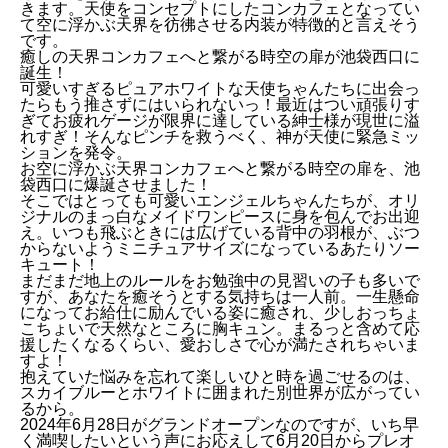
きます。天使をコンセプトにしたコンカフェとなってい
て空に浮かぶ天界を彷彿させる内装が特徴的と言えそう
です。
癒しの天界コンカフェへと繋がる時空の扉が池袋西口に
誕生！
可愛いすぎるピュアホワイトな天使ちゃんたちに出会っ
たらもう推さずにはいられないっ！最近はつい頑張りす
ぎてお疲れゲージが限界に達している紳士様が現世に溢
れすぎ！そんなピンチを救うべく、神が天使に緊急ミッ
ションを発令。
お空に浮かぶ天界コンカフェへと繋がる時空の扉を、池
袋西口に爆誕させました！
そこではとっても可愛いエンジェルちゃんたちが、オリ
ジナルのまっ白なメイドワンピースに身を包んでお出迎
え。いつも飛ぶときには広げている背中の羽根が、ぶつ
からないようミニチュアサイズになっているあたりソー
キュート！
まだまだ地上のルールをお勉強中の見習いの子も多いで
すが、あなたを癒そうとする気持ちは一人前。一生懸命
になってお給仕に励んでいる姿に癒され、少しおっちょ
こちょいで天然なところに胸キュン。まるっと含めて応
援したくなるくらい、愛おしさで心が満たされちゃいま
すよ！
抱えていた悩みを忘れて楽しいひと時を過ごせるのは、
スカイブルーとホワイトに囲まれた別世界が広がってい
るから。
2024年6月28日がグランドオープンなのですが、いち早
く満喫したいという声にお応えして6月20日からプレオ