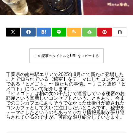
この記事のタイトルとURLをコピーする
千葉県の南柏駅エリアで2025年8月にて新たに登場した
ことで知られている【秘密】をテーマにしたコンカフェ
である『ヒメゴト。〜 姫たちの事情。〜』こと通称『ヒ
メゴト』について紹介します。
『ヒメゴト』は柏の女の子だけで運営している秘密のお
部屋という真新しいコンセプトということもあり、今ま
でのコンカフェにありそうでなかった仕掛けが施された
コンカフェとして大いに注目したいところです。秘密を
テーマにしたというのもあってかなり情報規制が張り巡
らされているのですが、可能な限り紹介していきます。