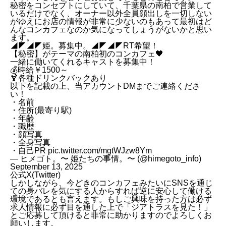
秘密をコンセプトにしていて、千葉県の南柏で営業して
いるだけでなく、オーナー以外全員顔出しを一切しない
がゆえにお店の情報が非常に少ないのもあって最初はど
んなコンカフェなのか気になってしょうがないかと思い
ます。
◢◤◢◤姫。募集中。◢◤◢◤RT希望！
【秘密】がテーマの南柏初のコンカフェ🖤
一緒に働いてくれるキャストを募集中！
💰時給￥1500～
🍹各種ドリンクバックあり
以下を記載の上、当アカウントDMまでご連絡くださ
い！
・名前
・住所(最寄り駅)
・年齢
・職歴
・顔写真
・全身写真
・自己PR
pic.twitter.com/mgtWJzw8Ym
— ヒメゴト。〜 姫たちの事情。〜 (@himegoto_info)
September 13, 2025
公式X(Twitter)
しかしながら、今どきのコンカフェみたいにSNSを通じ
ての身バレを気にする人からすれば逆に安心して働ける
環境であるとも言えます。もしご興味を持った方は必ず
求人情報に必ず目を通した上で「ジアトラスを見た！」
とご応募して頂けると非常に助かりますのでよろしくお
願いします。