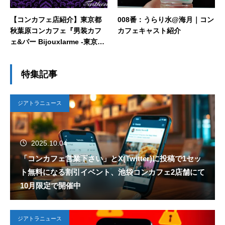
【コンカフェ店紹介】東京都
008番：うらり水@海月｜コン
秋葉原コンカフェ『男装カフ
カフェキャスト紹介
ェ&バー Bijouxlarme -東京
店-』
特集記事
ジアトラニュース
2025.10.04
「コンカフェ営業下さい」とX(Twitter)に投稿で1セッ
ト無料になる割引イベント、池袋コンカフェ2店舗にて
10月限定で開催中
ジアトラニュース