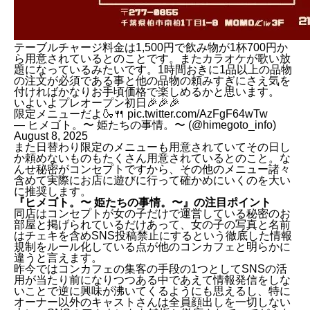
テーブルチャージ料金は1,500円で飲み物が1杯700円か
ら用意されているとのことです。またカラオケが歌い放
題になっているみたいです。1時間おきに1品以上の品物
の注文が必須である事と他の品物の頼みすぎにさえ気を
付ければかなりお手頃価格で楽しめるかと思います。
いよいよプレオープン初日🎉🎉🎉
限定メニューだよ🍶🍴
pic.twitter.com/AzFgF64wTw
— ヒメゴト。〜 姫たちの事情。〜 (@himegoto_info)
August 8, 2025
また日替わり限定のメニューも用意されていてその日し
か頼めないものもたくさん用意されているとのこと。な
んせ秘密がコンセプトですから、その他のメニュー諸々
含めて実際にお店に遊びに行って確かめにいくのを大い
に推奨します。
『ヒメゴト。〜 姫たちの事情。〜』の注目ポイント
同店はコンセプトが女の子だけで運営している秘密のお
部屋と掲げられているだけあって、女の子の写真と名前
はチェキを含めSNS投稿禁止にするという徹底した情報
規制をルール化している点が他のコンカフェと明らかに
違うと言えます。
昨今ではコンカフェの集客の手段の1つとしてSNSの活
用が当たり前になりつつある中であえて情報発信をしな
いことで逆に興味が沸いてくるようにも思えるし、特に
オーナー以外のキャストさんは全員顔出しを一切しない