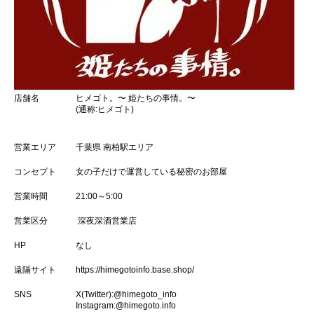
店舗名
ヒメゴト。〜 姫たちの事情。〜
(通称:ヒメゴト)
営業エリア
千葉県 南柏駅エリア
コンセプト
女の子だけで運営している秘密のお部屋
営業時間
21:00～5:00
営業区分
深夜深酒営業店
HP
なし
遠隔サイト
https://himegotoinfo.base.shop/
SNS
X(Twitter):
@himegoto_info
Instagram:
@himegoto.info