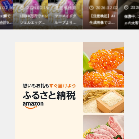
ジアトラス
6
2026.02.15
運営事務局
2026.02.02
2026.01.2
1回10万円でエン
マーメイドグ
【注意喚起】AI
保護中: コンカフ
ジェルエッグが
ループより1
生成画像でコン
ェの太客でも入
当たる？！マー
回10万円の
カフェ営業下さ
手できない？！
メイドグループ
エンジェルガ
い投稿している
エンジェルから
コンカフェでエ
チャ解禁！！
人に注意してく
のクリスマスギ
ンジェルガチャ
ださい
フトの入手方法
イベント好評開
について
催中