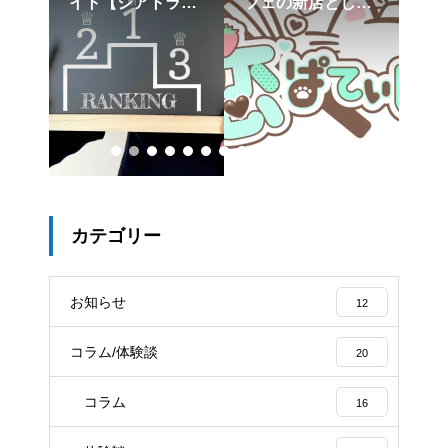
意！
イト【ジアトラ
フェの新店として
マ
にコ
ス】アクセスラン
『初恋ぱてぃしえ
プよ
舗の
キング
ーる』来年1月中
ジア
の
局
確認
旬オープン予定と
ャ
発表
カテゴリー
お知らせ
12
コラム/体験談
20
コラム
16