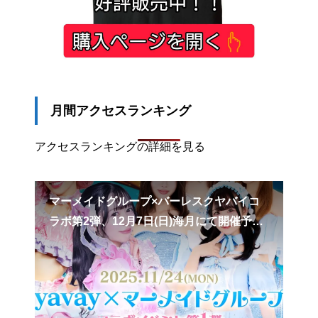
月間アクセスランキング
アクセスランキングの詳細を見る
に向
マーメイドグループ×バーレスクヤバイコ
コ
ラボ第2弾、12月7日(日)海月にて開催予
ぐA
定？
よ