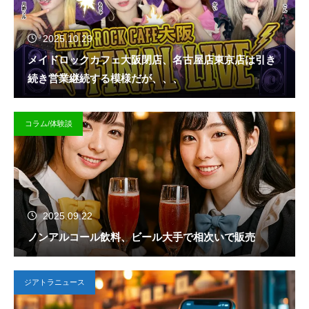
2025.10.29
メイドロックカフェ大阪閉店、名古屋店東京店は引き
続き営業継続する模様だが、、、
コラム/体験談
2025.09.22
ノンアルコール飲料、ビール大手で相次いで販売
ジアトラニュース