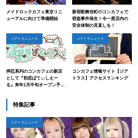
メイドロックカフェ東京リニ
新宿歌舞伎町のコンカフェで
ューアルに向けて準備開始
窃盗事件発生！今一度店内の
安全体制の見直しを！
ジアトラニュース
ジアトラニュース
押忍系列のコンカフェの新店
コンカフェ情報サイト【ジア
として『初恋ぱてぃしえー
トラス】アクセスランキング
る』来年1月中旬オープン予定
と発表
特集記事
ジアトラニュース