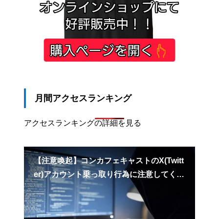
月間アクセスランキング
アクセスランキングの詳細を見る
営業
【注意喚起】コンカフェキャストのX(Twitt
コ
さい
er)アカウント乗っ取り行為に注意してくだ
安
さい