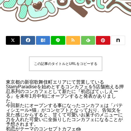
この記事のタイトルとURLをコピーする
東京都の新宿歌舞伎町エリアにて営業している
StarryParadiseを始めとするコンカフェを5店舗抱える押
忍系列のコンカフェとして新たに『初恋ぱてぃしえー
る』を来年1月中旬にオープンすると発表がありまし
た。
今回新たにオープンする事になったコンカフェは「パテ
ィシエール×猫」がコンセプトとなっており、告知文を
見た感じからすると、甘くて可愛いお菓子のメニューに
力を入れた可愛いに全振りしたコンカフェになることが
予想されます。
初恋がテーマのコンセプトカフェ🍰