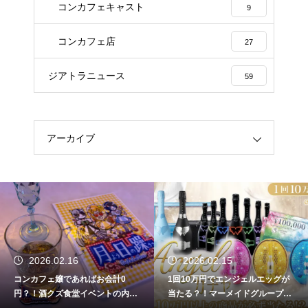
コンカフェキャスト
9
コンカフェ店
27
ジアトラニュース
59
アーカイブ
2026.02.16
2026.02.15
コンカフェ嬢であればお会計0
1回10万円でエンジェルエッグが
円？！酒クズ食堂イベントの内容
当たる？！マーメイドグループコ
がやばすぎる件について
ンカフェでエンジェルガチャイベ