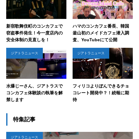
新宿歌舞伎町のコンカフェで
ハマのコンカフェ番長、韓国
窃盗事件発生！今一度店内の
釜山初のメイドカフェ潜入調
安全体制の見直しを！
査、YouTubeにて公開
ジアトラニュース
ジアトラニュース
水爆じーさん、ジアトラスで
フィリコよりぽんできるチョ
コンカフェ体験談の執筆を解
コレート開発中？！続報に期
禁します
待
特集記事
ジアトラニュース