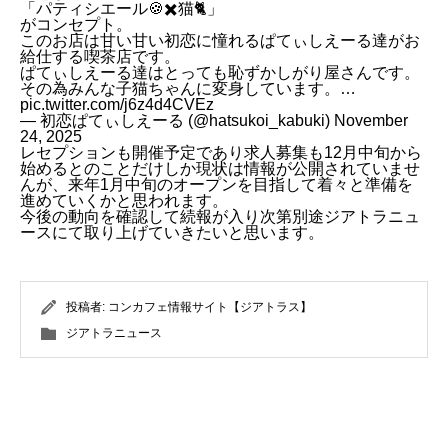
「パティシエール🍪✖️猫🐈」
がコンセプト。
このお店は甘い甘い初恋に憧れるぱてぃしえーる達がお
給仕する喫茶店です。
ぱてぃしえーる達はとっても恥ずかしがり屋さんです。
その為みんな子猫ちゃんに変身しています。…
pic.twitter.com/j6z4d4CVEz
— 初恋ぱてぃしえーる (@hatsukoi_kabuki)
November
24, 2025
レセプションも開催予定であり求人募集も12月中旬から
始めるとのことだけしか現状は情報が公開されていませ
んが、来年1月中旬のオープンを目指して着々と準備を
進めていくかと思われます。
今後の動向を確認して続報が入り次第別途ジアトラニュ
ースにて取り上げていきたいと思います。
投稿者:
コンカフェ情報サイト【ジアトラス】
ジアトラニュース